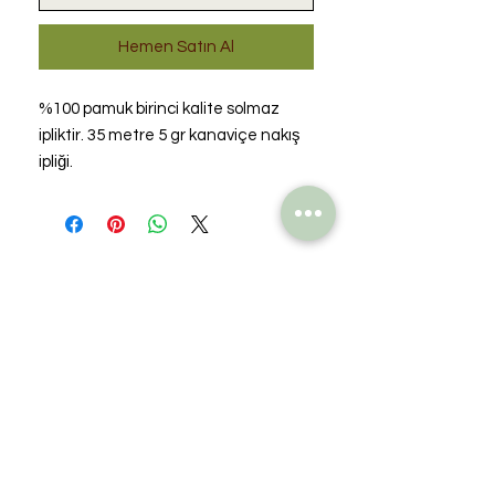
Hemen Satın Al
%100 pamuk birinci kalite solmaz
ipliktir. 35 metre 5 gr kanaviçe nakış
ipliği.
Henüz Değerlendirme Yok
Fikirlerinizi paylaşın. İlk
değerlendirmeyi siz yazın.
Değerlendirme Yap