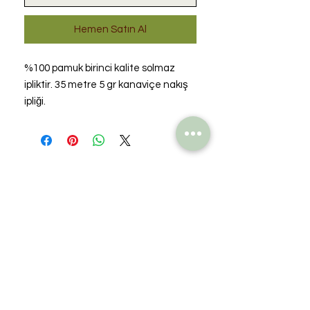
Hemen Satın Al
%100 pamuk birinci kalite solmaz
ipliktir. 35 metre 5 gr kanaviçe nakış
ipliği.
Henüz Değerlendirme Yok
Fikirlerinizi paylaşın. İlk
değerlendirmeyi siz yazın.
Değerlendirme Yap