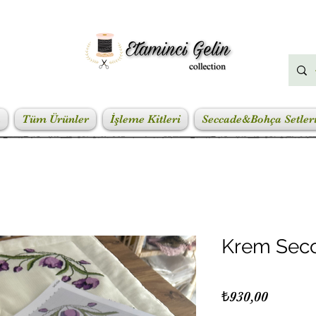
a
Tüm Ürünler
İşleme Kitleri
Seccade&Bohça Setler
Krem Secc
Fiyat
₺930,00