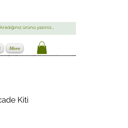
i
More
ade Kiti