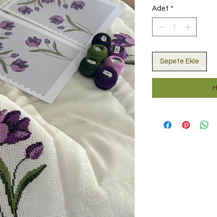
Adet
*
Sepete Ekle
H