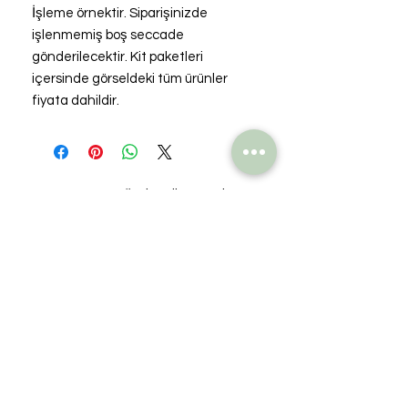
İşleme örnektir. Siparişinizde
işlenmemiş boş seccade
gönderilecektir. Kit paketleri
içersinde görseldeki tüm ürünler
fiyata dahildir.
Henüz Değerlendirme Yok
Fikirlerinizi paylaşın. İlk
değerlendirmeyi siz yazın.
Değerlendirme Yap
© 2016 Etaminci Gelin Collection