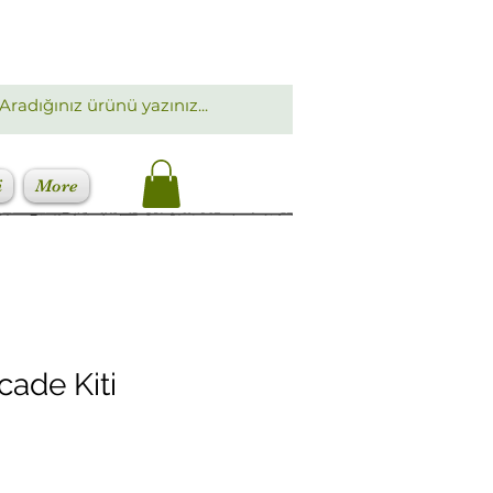
i
More
ade Kiti