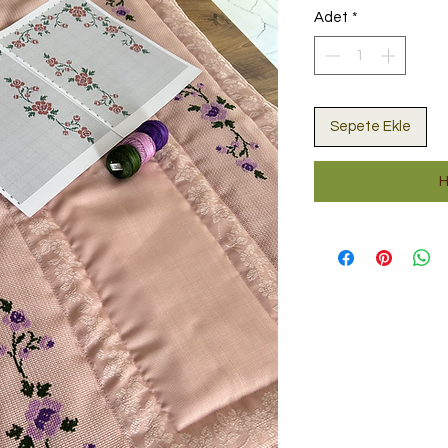
Adet
*
Sepete Ekle
H